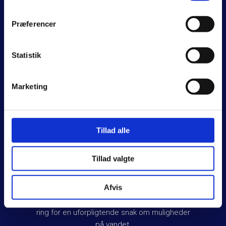
Præferencer
Statistik
Marketing
Om Husbåd Mægleren
Hos Husbåd Mægleren hjælper vi med
Tillad alle
vurdering, ombygning og køb af båd. Vi har
egne slæbebåde, og tilbyder tillige bugsering
Tillad valgte
og hjælp til ophug.
Afvis
Besøg også gerne vores side på
Facebook
for
at følge med i vores spændende projekter, eller
ring for en uforpligtende snak om muligheder
på vandet.