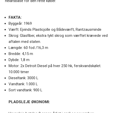
helårsbase for den rette køber.
FAKTA:
Byggeår: 1969
Værft: Ejvinds Plasticjolle og Bådeværft, Rantzausminde
Skrog: Glasfiber, ekstra tykt skrog som værftet krævede ved
aftalen med staten.
Længde: 60 fod /16,3 m
Bredde: 4,15 m
Dybde: 1,8 m
Motor: 2x Detroit Diesel på hver 250 hk, ferskvandskølet.
10.000 timer
Dieseltank: 3000 L
Vandtank: 1.000 L
Sort vandtank: 900 L
PLADSLEJE ØKONOMI: