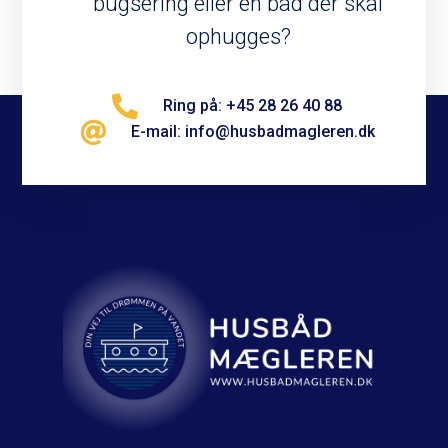
bugsering eller en båd der skal
ophugges?
Ring på: +45 28 26 40 88
E-mail: info@husbadmagleren.dk