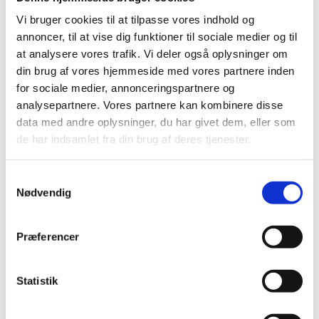
Pump out for spildevand
Vi bruger cookies til at tilpasse vores indhold og
Toiletter og bruserum
annoncer, til at vise dig funktioner til sociale medier og til
Vaskemaskine og tørretumbler
at analysere vores trafik. Vi deler også oplysninger om
Waterfront Shopping center i gåafstand
din brug af vores hjemmeside med vores partnere inden
Restaurant Adress i KDY’s klubhus
for sociale medier, annonceringspartnere og
analysepartnere. Vores partnere kan kombinere disse
Tuborg Havn er én Danmarks bedste og mest moderne
data med andre oplysninger, du har givet dem, eller som
lystbådehavn beliggende i eksklusive og moderne
de har indsamlet fra din brug af deres tjenester.
omgivelser kun 10 minutter fra København. Tuborg Havn
drives af KDY Tuborg Havn, men har tidligere fungeret som
en trafik- og færgehavn, der blandt andet betjente Tuborg
Samtykkevalg
Bryggerierne. Som et minde om dengang står der i dag ved
Nødvendig
indsejlingen to fyr – en rød og grøn Tuborg Flaske.
Præferencer
Tuborg Havn er i dag udviklet til at være en del af et
eksklusivt bolig- og erhvervsområde og har et aktivt
maritimt miljø. Her finder du også den stilfulde Restaurant
Statistik
Address, hvor du kan nyde din morgenkaffe, et glas køligt
solnedgangs-vin eller en kultiveret frokost eller middag – alt