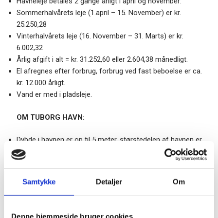
Havneleje betales 2 gange årligt i april og november:
Sommerhalvårets leje (1.april – 15. November) er kr.
25.250,28
Vinterhalvårets leje (16. November – 31. Marts) er kr.
6.002,32
Årlig afgift i alt = kr. 31.252,60 eller 2.604,38 månedligt.
El afregnes efter forbrug, forbrug ved fast beboelse er ca.
kr. 12.000 årligt.
Vand er med i pladsleje.
OM TUBORG HAVN:
Dybde i havnen er op til 5 meter, størstedelen af havnen er
minimum 3 meter dyb.
Adgang til strøm og ferskvand fra alle pladser
Kran (2.500 kg)
Samtykke
Detaljer
Om
Mastekran (500 kg)
Benzin (100 oktan V-Power) og Marine Diesel. Døgnåbent
tankanlæg
Denne hjemmeside bruger cookies