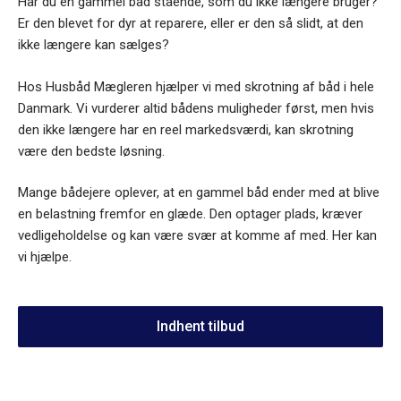
Har du en gammel båd stående, som du ikke længere bruger?
Er den blevet for dyr at reparere, eller er den så slidt, at den
ikke længere kan sælges?
Hos Husbåd Mægleren hjælper vi med skrotning af båd i hele
Danmark. Vi vurderer altid bådens muligheder først, men hvis
den ikke længere har en reel markedsværdi, kan skrotning
være den bedste løsning.
Mange bådejere oplever, at en gammel båd ender med at blive
en belastning fremfor en glæde. Den optager plads, kræver
vedligeholdelse og kan være svær at komme af med. Her kan
vi hjælpe.
Indhent tilbud